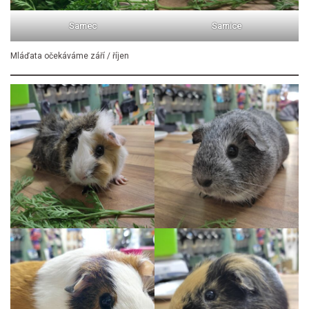
Samec
Samice
Mláďata očekáváme září / říjen