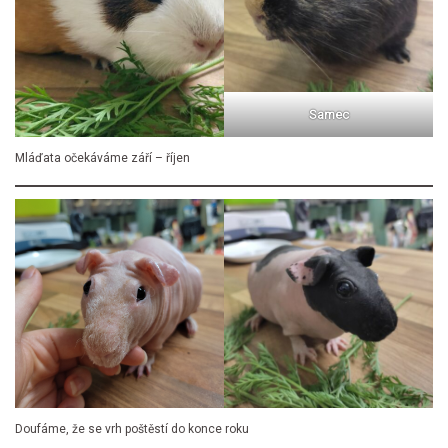
Samec
Mláďata očekáváme září – říjen
Doufáme, že se vrh poštěstí do konce roku