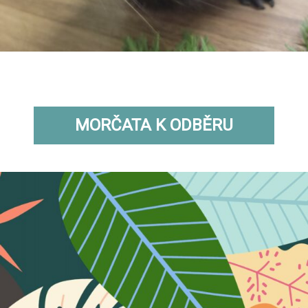
MORČATA K ODBĚRU