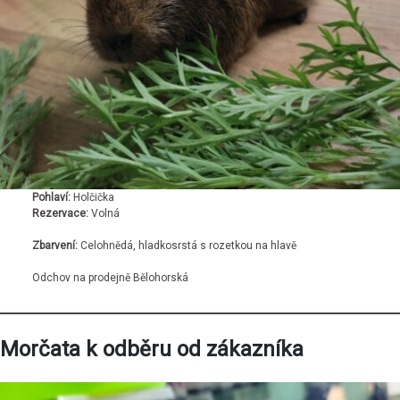
Pohlaví:
Holčička
Rezervace:
Volná
Zbarvení:
Celohnědá, hladkosrstá s rozetkou na hlavě
Odchov na prodejně Bělohorská
Morčata k odběru od zákazníka