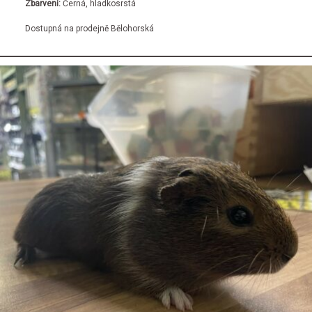
Zbarvení:
Černá, hladkosrstá
Dostupná na prodejně Bělohorská