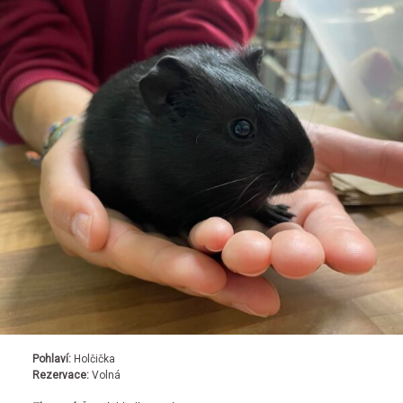
Pohlaví:
Holčička
Rezervace:
Volná