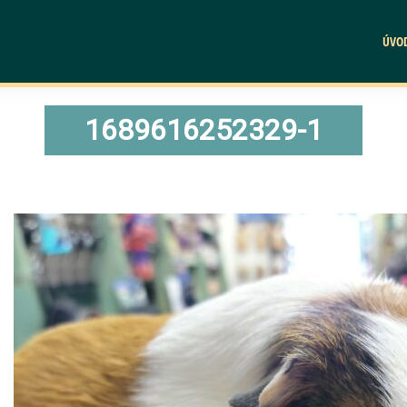
ÚVO
1689616252329-1