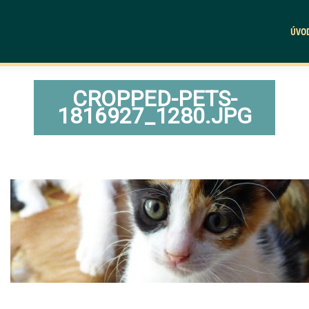
ÚVO
CROPPED-PETS-
1816927_1280.JPG